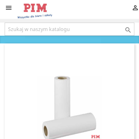


