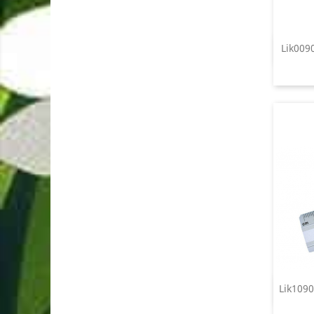
Lik009
Lik1090