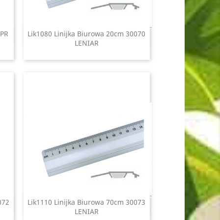
4PR
Lik1080 Linijka Biurowa 20cm 30070
Szybki podgląd

LENIAR
072
Lik1110 Linijka Biurowa 70cm 30073
Szybki podgląd

LENIAR