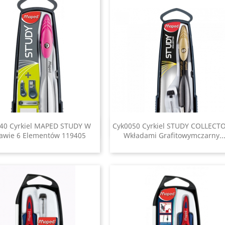
40 Cyrkiel MAPED STUDY W
Cyk0050 Cyrkiel STUDY COLLECT
Szybki podgląd
Szybki podgląd


awie 6 Elementów 119405
Wkładami Grafitowymczarny..