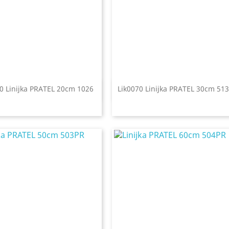
0 Linijka PRATEL 20cm 1026
Lik0070 Linijka PRATEL 30cm 51
Szybki podgląd
Szybki podgląd

