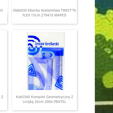
GO
Ekk0030 Ekierka Niełamliwa TWIST"N
Szybki podgląd

FLEX 15cm 279410 MAPED
 Z
Kok5540 Komplet Geometryczny Z
Szybki podgląd

Linijką 20cm 2004 PRATEL