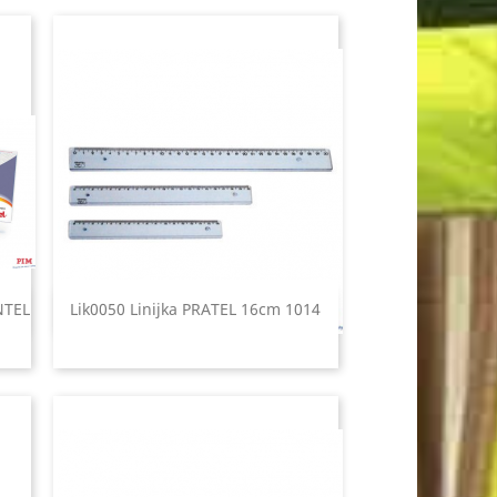
NTEL
Lik0050 Linijka PRATEL 16cm 1014
Szybki podgląd
