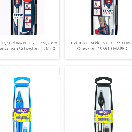
 Cyrkiel MAPED STOP System
Cyk0080 Cyrkiel STOP SYSTEM 
Szybki podgląd
Szybki podgląd


ersalnym Uchwytem 196100
Ołówkiem 196510 MAPED