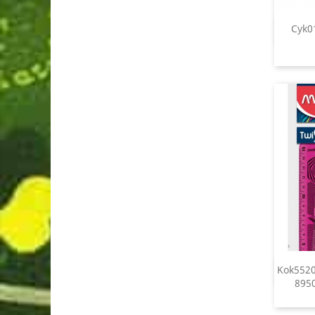
Cyk0
Kok5520
8950