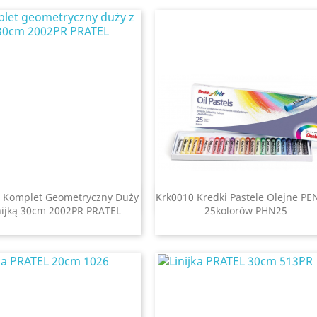
 Komplet Geometryczny Duży
Krk0010 Kredki Pastele Olejne PE
Szybki podgląd
Szybki podgląd


nijką 30cm 2002PR PRATEL
25kolorów PHN25