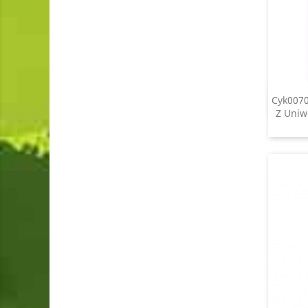
Cyk0070
Z Uniw