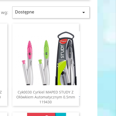
Dostępne

j wg:
Z
Cyk0030 Cyrkiel MAPED STUDY Z
Szybki podgląd

0
Ołówkiem Automatycznym 0.5mm
119430