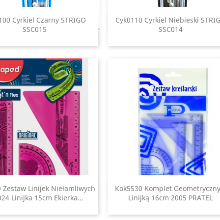
100 Cyrkiel Czarny STRIGO
Cyk0110 Cyrkiel Niebieski STRI
Szybki podgląd
Szybki podgląd


SSC015
SSC014
 Zestaw Linijek Niełamliwych
Kok5530 Komplet Geometryczny
Szybki podgląd
Szybki podgląd


24 Linijka 15cm Ekierka...
Linijką 16cm 2005 PRATEL