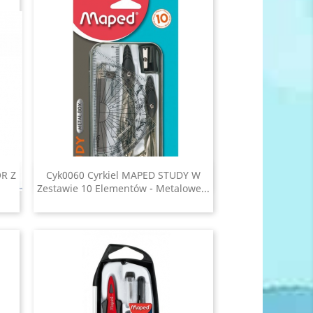
OR Z
Cyk0060 Cyrkiel MAPED STUDY W
Szybki podgląd

.
Zestawie 10 Elementów - Metalowe...