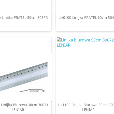
0 Linijka PRATEL 50cm 503PR
Lik0100 Linijka PRATEL 60cm 50
Szybki podgląd
Szybki podgląd


 Linijka Biurowa 30cm 30071
Lik1100 Linijka Biurowa 50cm 30
Szybki podgląd
Szybki podgląd


LENIAR
LENIAR