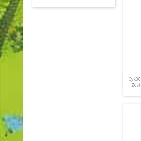
Cyk00
Zest