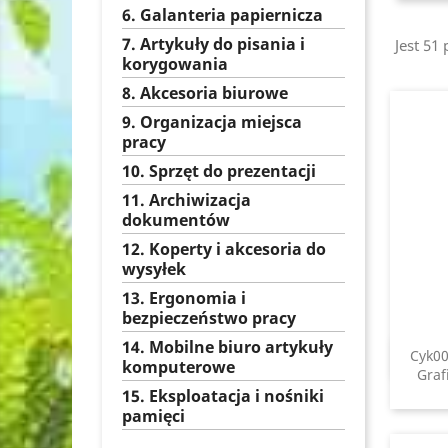
6. Galanteria papiernicza
7. Artykuły do pisania i
Jest 51
korygowania
8. Akcesoria biurowe
9. Organizacja miejsca
pracy
10. Sprzęt do prezentacji
11. Archiwizacja
dokumentów
12. Koperty i akcesoria do
wysyłek
13. Ergonomia i
bezpieczeństwo pracy
14. Mobilne biuro artykuły
Cyk00
komputerowe
Graf
15. Eksploatacja i nośniki
pamięci