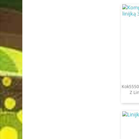
Kok5550
Z Li