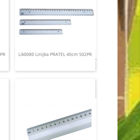
3PR
Lik0080 Linijka PRATEL 40cm 502PR
Szybki podgląd
