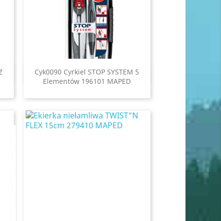
Z
Cyk0090 Cyrkiel STOP SYSTEM 5
Szybki podgląd

Elementów 196101 MAPED