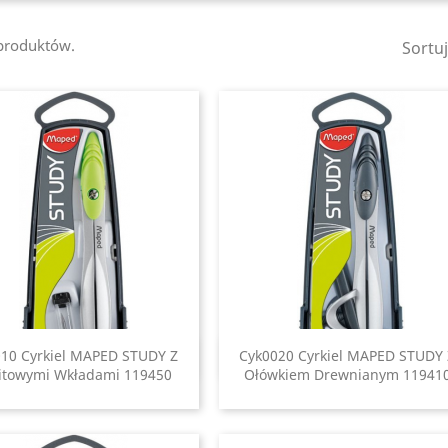
 produktów.
Sortu
10 Cyrkiel MAPED STUDY Z
Cyk0020 Cyrkiel MAPED STUDY 
Szybki podgląd
Szybki podgląd


itowymi Wkładami 119450
Ołówkiem Drewnianym 11941