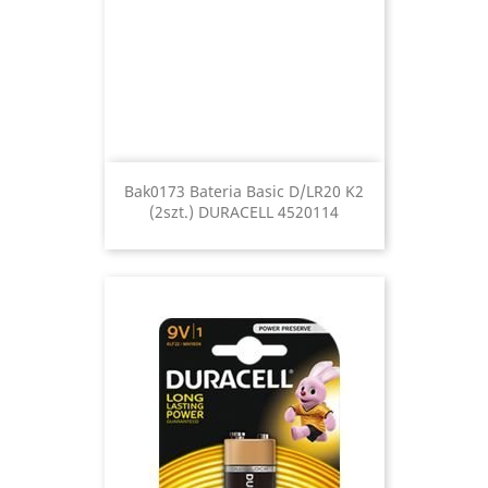
Bak0173 Bateria Basic D/LR20 K2
(2szt.) DURACELL 4520114