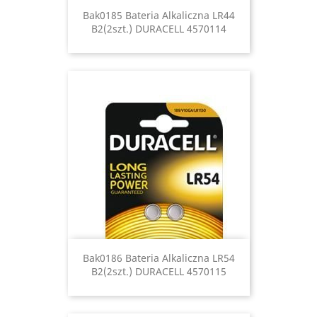
Bak0185 Bateria Alkaliczna LR44
B2(2szt.) DURACELL 4570114
Bak0186 Bateria Alkaliczna LR54
B2(2szt.) DURACELL 4570115