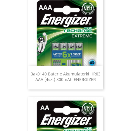
Bak0140 Baterie Akumulatorki HR03
AAA (4szt) 800mAh ENERGIZER