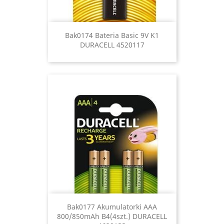
Bak0174 Bateria Basic 9V K1
DURACELL 4520117
Bak0177 Akumulatorki AAA
800/850mAh B4(4szt.) DURACELL