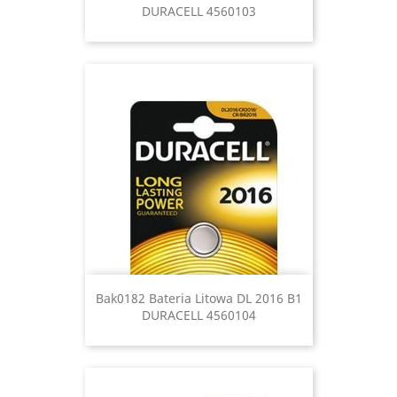
DURACELL 4560103
Bak0182 Bateria Litowa DL 2016 B1
DURACELL 4560104