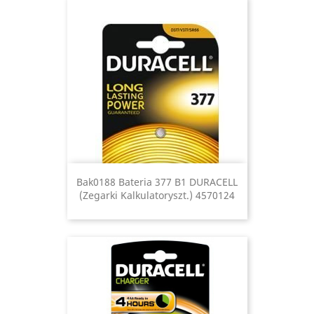
Bak0188 Bateria 377 B1 DURACELL
(zegarki Kalkulatoryszt.) 4570124