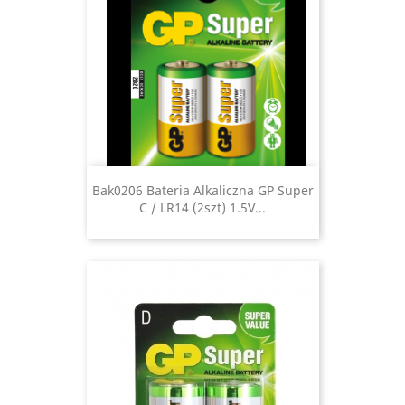
Bak0206 Bateria Alkaliczna GP Super
C / LR14 (2szt) 1.5V...