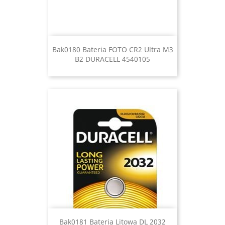
Bak0180 Bateria FOTO CR2 Ultra M3
B2 DURACELL 4540105
Bak0181 Bateria Litowa DL 2032