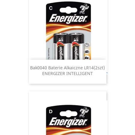
Bak0040 Baterie Alkaiczne LR14(2szt)
ENERGIZER INTELLIGENT