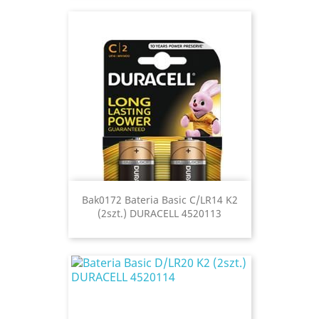
Bak0172 Bateria Basic C/LR14 K2
(2szt.) DURACELL 4520113