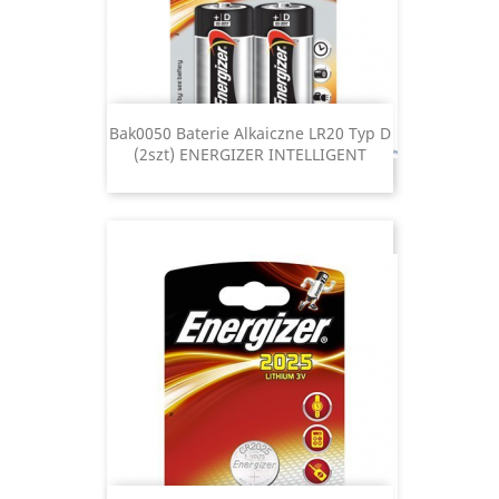
Bak0050 Baterie Alkaiczne LR20 Typ D
(2szt) ENERGIZER INTELLIGENT