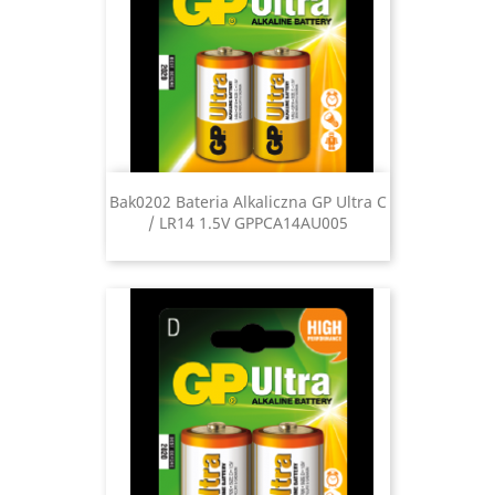
Bak0202 Bateria Alkaliczna GP Ultra C
/ LR14 1.5V GPPCA14AU005