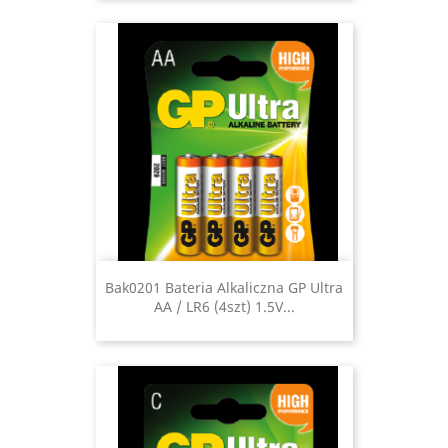
Bak0201 Bateria Alkaliczna GP Ultra
AA / LR6 (4szt) 1.5V...