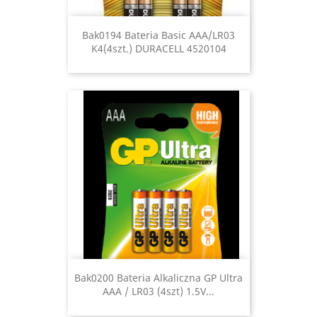
Bak0194 Bateria Basic AAA/LR03
K4(4szt.) DURACELL 4520104
Bak0200 Bateria Alkaliczna GP Ultra
AAA / LR03 (4szt) 1.5V...