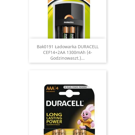
Bak0191 Ładowarka DURACELL
CEF14+2AA 1300mAh (4-
Godzinowaszt.)...