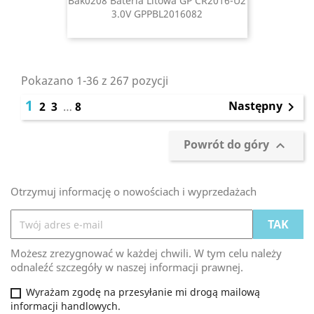
Bak0208 Bateria Litowa GP CR2016-U2
3.0V GPPBL2016082
Pokazano 1-36 z 267 pozycji
1
Następny
2
3
…
8

Powrót do góry

Otrzymuj informację o nowościach i wyprzedażach
Możesz zrezygnować w każdej chwili. W tym celu należy
odnaleźć szczegóły w naszej informacji prawnej.
Wyrażam zgodę na przesyłanie mi drogą mailową
informacji handlowych.